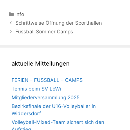
Kategorien
Info
Beitrags-
Schrittweise Öffnung der Sporthallen
Navigation
Fussball Sommer Camps
aktuelle Mitteilungen
FERIEN – FUSSBALL – CAMPS
Tennis beim SV LöWi
Mitgliederversammlung 2025
Bezirksfinale der U16-Volleyballer in
Widdersdorf
Volleyball-Mixed-Team sichert sich den
Aufstieg