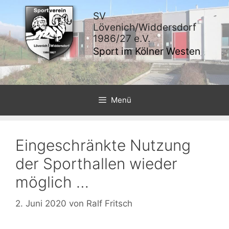
Zum
SV
Inhalt
Lövenich/Widdersdorf
springen
1986/27 e.V.
Sport im Kölner Westen
Menü
Eingeschränkte Nutzung
der Sporthallen wieder
möglich …
2. Juni 2020
von
Ralf Fritsch