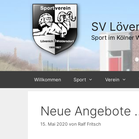
Zum
Inhalt
springen
SV Löven
Sport im Kölner 
Willkommen
Sport
Verein
Neue Angebote 
15. Mai 2020
von
Ralf Fritsch