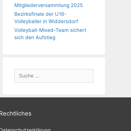
Mitgliederversammlung 2025
Bezirksfinale der U16-
Volleyballer in Widdersdorf
Volleyball-Mixed-Team sichert
sich den Aufstieg
Suche
nach:
Rechtliches
Datenschutzerklärung