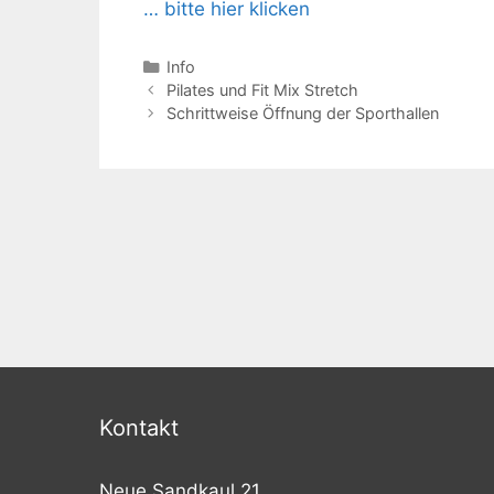
… bitte hier klicken
Kategorien
Info
Beitrags-
Pilates und Fit Mix Stretch
Navigation
Schrittweise Öffnung der Sporthallen
Kontakt
Neue Sandkaul 21