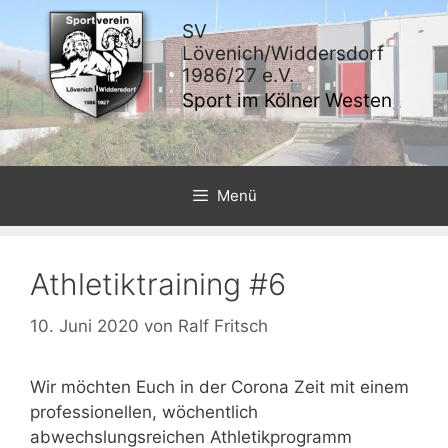
Zum
SV
Inhalt
Lövenich/Widdersdorf
springen
1986/27 e.V.
Sport im Kölner Westen
Menü
Athletiktraining #6
10. Juni 2020
von
Ralf Fritsch
Wir möchten Euch in der Corona Zeit mit einem
professionellen, wöchentlich
abwechslungsreichen Athletikprogramm