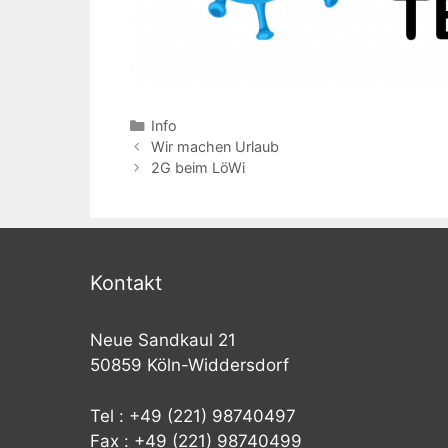
Kategorien
Info
Beitrags-
Wir machen Urlaub
Navigation
2G beim LöWi
Kontakt
Neue Sandkaul 21
50859 Köln-Widdersdorf
Tel : +49 (221) 98740497
Fax : +49 (221) 98740499