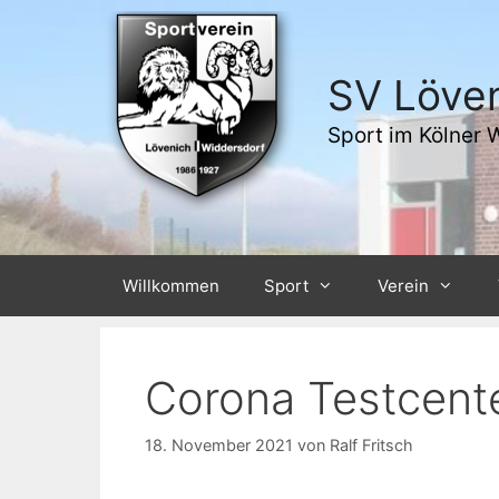
Zum
Inhalt
springen
SV Löven
Sport im Kölner 
Willkommen
Sport
Verein
Corona Testcente
18. November 2021
von
Ralf Fritsch