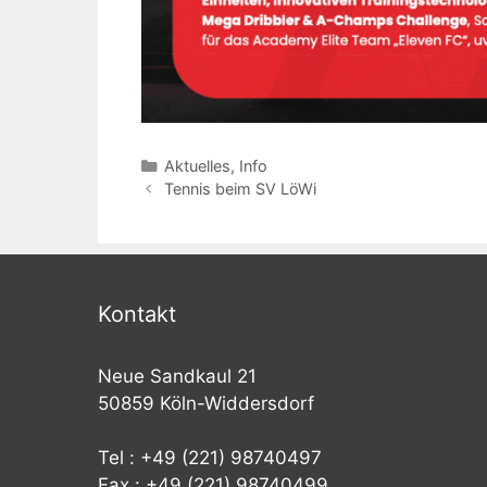
Kategorien
Aktuelles
,
Info
Beitrags-
Tennis beim SV LöWi
Navigation
Kontakt
Neue Sandkaul 21
50859 Köln-Widdersdorf
Tel : +49 (221) 98740497
Fax : +49 (221) 98740499