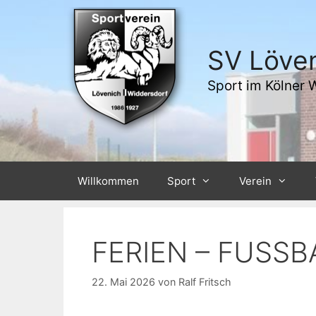
Zum
Inhalt
springen
SV Löven
Sport im Kölner 
Willkommen
Sport
Verein
FERIEN – FUSSB
22. Mai 2026
von
Ralf Fritsch