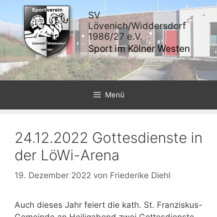
Zum
SV
Inhalt
Lövenich/Widdersdorf
springen
1986/27 e.V.
Sport im Kölner Westen
Menü
24.12.2022 Gottesdienste in
der LöWi-Arena
19. Dezember 2022
von
Friederike Diehl
Auch dieses Jahr feiert die kath. St. Franziskus-
Gemeinde an Heiligabend zwei Gottesdienste