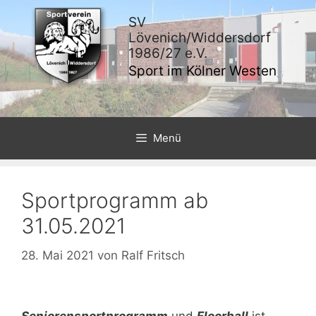
Zum
SV
Inhalt
Lövenich/Widdersdorf
springen
1986/27 e.V.
Sport im Kölner Westen
Menü
Sportprogramm ab
31.05.2021
28. Mai 2021
von
Ralf Fritsch
Seniorensportprogramm
und
Floorball
ist