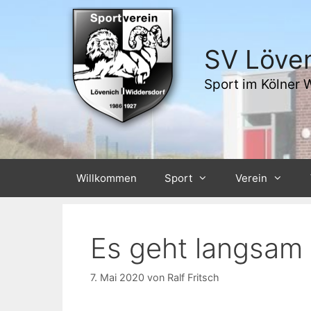
Zum
Inhalt
springen
SV Löven
Sport im Kölner 
Willkommen
Sport
Verein
Es geht langsam 
7. Mai 2020
von
Ralf Fritsch