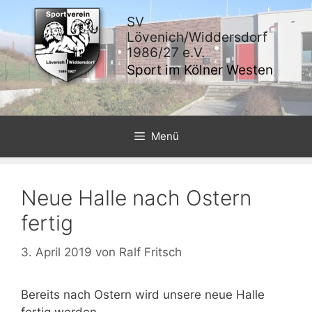
Zum
SV
Inhalt
Lövenich/Widdersdorf
springen
1986/27 e.V.
Sport im Kölner Westen
Menü
Neue Halle nach Ostern
fertig
3. April 2019
von
Ralf Fritsch
Bereits nach Ostern wird unsere neue Halle
fertig werden.